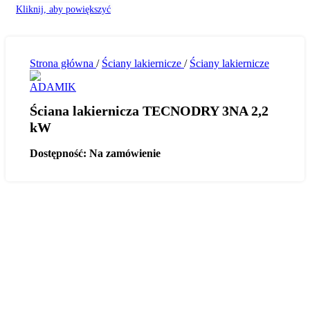
Kliknij, aby powiększyć
Strona główna
/
Ściany lakiernicze
/
Ściany lakiernicze
Ściana lakiernicza TECNODRY 3NA 2,2
kW
Dostępność:
Na zamówienie