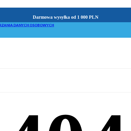
Darmowa wysyłka od 1 000 PLN
RZANIA DANYCH OSOBOWYCH
acyjne do brykieciarek
 z brykietowaniem