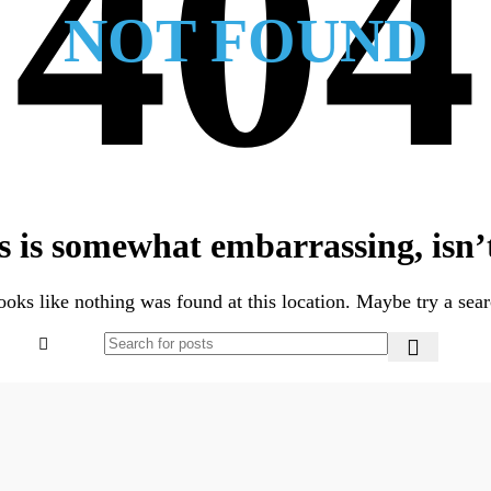
NOT FOUND
s is somewhat embarrassing, isn’t
looks like nothing was found at this location. Maybe try a sea
ierniczych
 lakierniczych