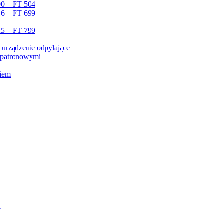
00 – FT 504
16 – FT 699
25 – FT 799
 urządzenie odpylające
i patronowymi
niem
y