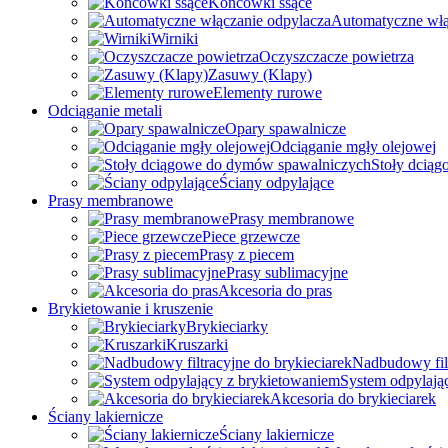
Końcówki ssące
Automatyczne włą
Wirniki
Oczyszczacze powietrza
Zasuwy (Klapy)
Elementy rurowe
Odciąganie metali
Opary spawalnicze
Odciąganie mgły olejowej
Stoły dcią
Ściany odpylające
Prasy membranowe
Prasy membranowe
Piece grzewcze
Prasy z piecem
Prasy sublimacyjne
Akcesoria do pras
Brykietowanie i kruszenie
Brykieciarky
Kruszarki
Nadbudowy filt
System odpylają
Akcesoria do brykieciarek
Ściany lakiernicze
Ściany lakiernicze