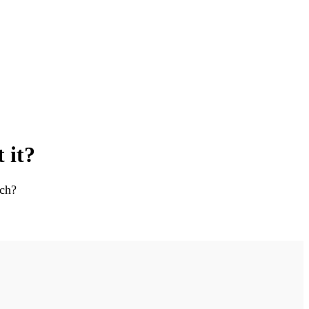
KOMPLETNE
ROZWIĄZANIA
 it?
rch?
SUCHE ŚCIANY
LAKIERNICZE