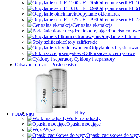
Odpylanie serii FT 1
Odpylanie serii FT 6
Odpylanie okleiniarek
Odpylanie serii FT 7
Centralna ekstrakcja
Podciśnieniowe
Odpylanie z filtram
Stoły szlifierskie
Odpylanie z brykietowa
Odkurzacze przemysłowe
Cyklony i separatory
Odsávání dřevo – Přislušenství
Filtry
PODAJNIKI
Worki na odpady
Opaski mocujące
Podajniki
Węże
Akcesoria do podajników
Opaski zaciskowe do węż