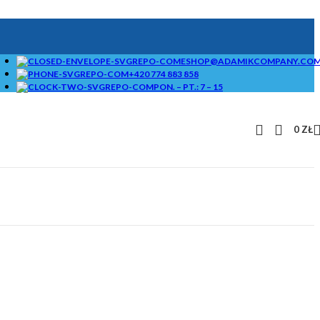
ESHOP@ADAMIKCOMPANY.CO
+420 774 883 858
PON. – PT.: 7 – 15
0
ZŁ
STANDARDOWE
BRYKIECIARKI I
KRUSZARKI ORAZ