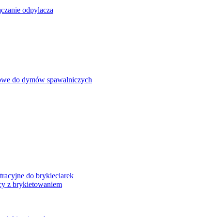
czanie odpylacza
gowe do dymów spawalniczych
racyjne do brykieciarek
cy z brykietowaniem