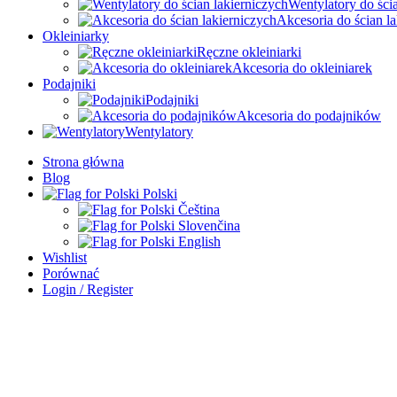
Wentylatory do ści
Akcesoria do ścian l
Okleiniarky
Ręczne okleiniarki
Akcesoria do okleiniarek
Podajniki
Podajniki
Akcesoria do podajników
Wentylatory
Strona główna
Blog
Polski
Čeština
Slovenčina
English
Wishlist
Porównać
Login / Register
Koszyk
Zamknij
Sign in
Zamknij