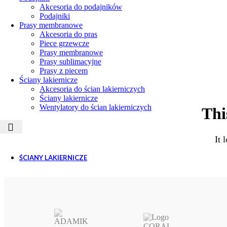
Akcesoria do podajników
Podajniki
Prasy membranowe
Akcesoria do pras
Piece grzewcze
Prasy membranowe
Prasy sublimacyjne
Prasy z piecem
Ściany lakiernicze
Akcesoria do ścian lakierniczych
Ściany lakiernicze
Wentylatory do ścian lakierniczych
Thi
It 
ŚCIANY LAKIERNICZE
Ściany lakiernicze
Akcesoria do ścian lak
Wentylatory do ścian