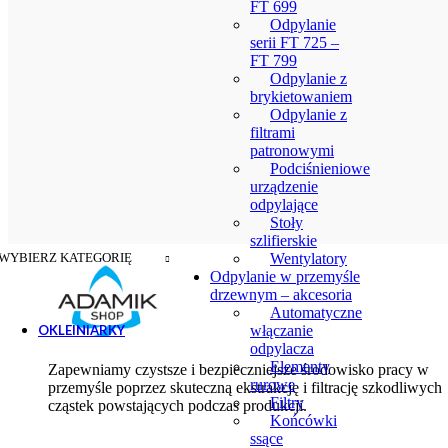
FT 699
Odpylanie
serii FT 725 –
FT 799
Odpylanie z
brykietowaniem
Odpylanie z
filtrami
patronowymi
Podciśnieniowe
urządzenie
odpylające
Stoły
szlifierskie
WYBIERZ KATEGORIĘ
Wentylatory
Odpylanie w przemyśle
drzewnym – akcesoria
Automatyczne
OKLEINIARKY
włączanie
odpylacza
Ręczne okleiniarki
Elementy
Zapewniamy czystsze i bezpieczniejsze środowisko pracy w
rurowe
Akcesoria do okleiniarek
przemyśle poprzez skuteczną ekstrakcję i filtrację szkodliwych
Filtry
cząstek powstających podczas produkcji.
Końcówki
ssące