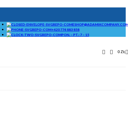
ESHOP@ADAMIKCOMPANY.CO
+420 774 883 858
PON. – PT.: 7 – 15
0
ZŁ
STANDARDOWE
BRYKIECIARKI I
KRUSZARKI ORAZ