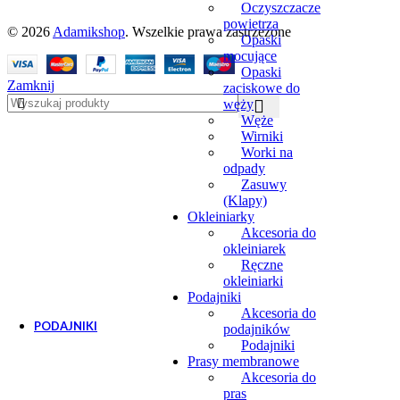
Oczyszczacze
powietrza
© 2026
Adamikshop
. Wszelkie prawa zastrzeżone
Opaski
mocujące
Opaski
Zamknij
zaciskowe do
węży
Węże
Wirniki
Worki na
odpady
Zasuwy
(Klapy)
Okleiniarky
Akcesoria do
okleiniarek
Ręczne
okleiniarki
Podajniki
Akcesoria do
PODAJNIKI
podajników
Podajniki
Podajniki
Prasy membranowe
Akcesoria do podajników
Akcesoria do
pras