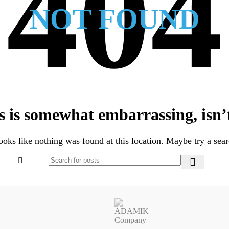
NOT FOUND
s is somewhat embarrassing, isn’t
looks like nothing was found at this location. Maybe try a sea
ierniczych
 lakierniczych