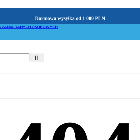
Darmowa wysyłka od 1 000 PLN
RZANIA DANYCH OSOBOWYCH
acyjne do brykieciarek
 z brykietowaniem