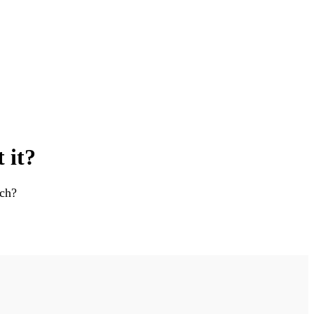
KOMPLETNE
ROZWIĄZANIA
 it?
rch?
SUCHE ŚCIANY
LAKIERNICZE