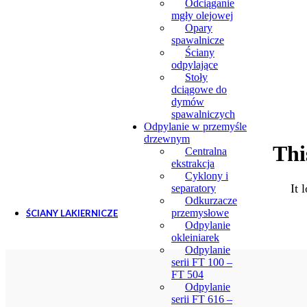
Odciąganie
mgły olejowej
Opary
spawalnicze
Ściany
odpylające
Stoły
dciągowe do
dymów
spawalniczych
Odpylanie w przemyśle
drzewnym
Thi
Centralna
ekstrakcja
Cyklony i
It 
separatory
Odkurzacze
przemysłowe
ŚCIANY LAKIERNICZE
Odpylanie
okleiniarek
Ściany lakiernicze
Odpylanie
Akcesoria do ścian lak
serii FT 100 –
Wentylatory do ścian
FT 504
Odpylanie
serii FT 616 –