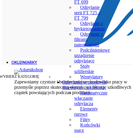
FT 699
Wentylatory do ścian
Odpylanie
serii FT 725 –
FT 799
Odpylanie z
brykietowaniem
Odpylanie z
filtrami
patronowymi
Podciśnieniowe
urządzenie
odpylające
OKLEINIARKY
Stoły
szlifierskie
Ręczne okleiniarki
WYBIERZ KATEGORIĘ
Wentylatory
Akcesoria do okleiniarek
Zapewniamy czystsze i bezpieczniejsze środowisko pracy w
Odpylanie w przemyśle
przemyśle poprzez skuteczną ekstrakcję i filtrację szkodliwych
drzewnym – akcesoria
cząstek powstających podczas produkcji.
Automatyczne
włączanie
odpylacza
Elementy
rurowe
Filtry
Końcówki
ssące