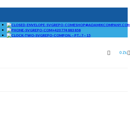
ESHOP@ADAMIKCOMPANY.CO
+420 774 883 858
PON. – PT.: 7 – 15
0
ZŁ
STANDARDOWE
BRYKIECIARKI I
KRUSZARKI ORAZ
KOMPLETNE