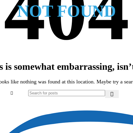
NOT FOUND
s is somewhat embarrassing, isn’t
looks like nothing was found at this location. Maybe try a sea
ierniczych