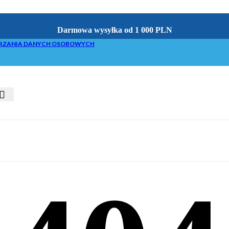
Darmowa wysyłka od 1 000 PLN
RZANIA DANYCH OSOBOWYCH
acyjne do brykieciarek
 z brykietowaniem