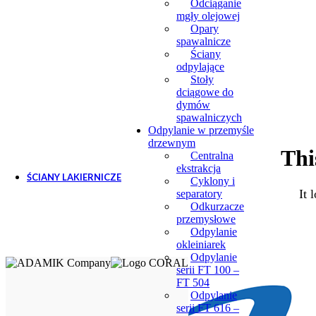
Odciąganie
mgły olejowej
Opary
spawalnicze
Ściany
odpylające
Stoły
dciągowe do
dymów
spawalniczych
Odpylanie w przemyśle
drzewnym
Thi
Centralna
ekstrakcja
ŚCIANY LAKIERNICZE
Cyklony i
It 
separatory
Odkurzacze
przemysłowe
Odpylanie
okleiniarek
Odpylanie
serii FT 100 –
FT 504
Odpylanie
Ściany lakiernicze
serii FT 616 –
Akcesoria do ścian lak