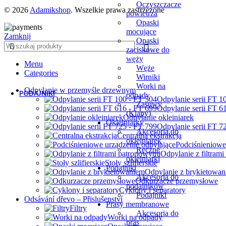
Oczyszczacze
© 2026
Adamikshop
. Wszelkie prawa zastrzeżone
powietrza
Opaski
mocujące
Zamknij
Opaski
zaciskowe do
węży
Węże
Wirniki
Worki na
Menu
PODAJNIKI
odpady
Categories
Zasuwy
Podajniki
(Klapy)
Strona główna
Akcesoria do podajników
Okleiniarky
Akcesoria do
okleiniarek
Ręczne
Blog
okleiniarki
Podajniki
Akcesoria do
Polski
podajników
Podajniki
Prasy membranowe
Akcesoria do
pras