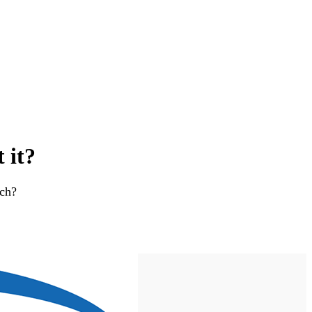
ROZWIĄZANIA
 it?
rch?
SUCHE ŚCIANY
LAKIERNICZE