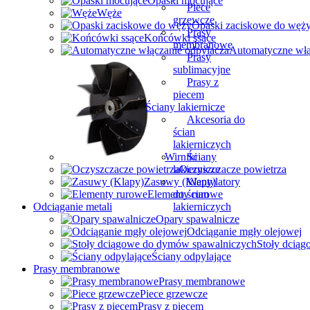
Piece
grzewcze
Prasy
membranowe
Prasy
Wishlist
sublimacyjne
Prasy z
piecem
Porównać
Ściany lakiernicze
Akcesoria do
ścian
lakierniczych
Login / Register
Ściany
lakiernicze
Wentylatory
do ścian
Koszyk
lakierniczych
Zamknij
Sign in
Zamknij
No account yet?
Create an Account